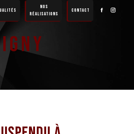
Nos
ualités
Contact
réalisations
oigny
suspendu à