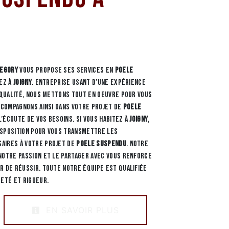
REGORY
vous propose ses services en
Poele
tez à
Joigny
. Entreprise usant d’une expérience
e qualité, nous mettons tout en oeuvre pour vous
accompagnons ainsi dans votre projet de
Poele
’écoute de vos besoins. Si vous habitez à
Joigny
,
isposition pour vous transmettre les
aires à votre projet de
Poele suspendu
. Notre
notre passion et le partager avec vous renforce
r de réussir. Toute notre équipe est qualifiée
reté et rigueur.
EN SAVOIR PLUS