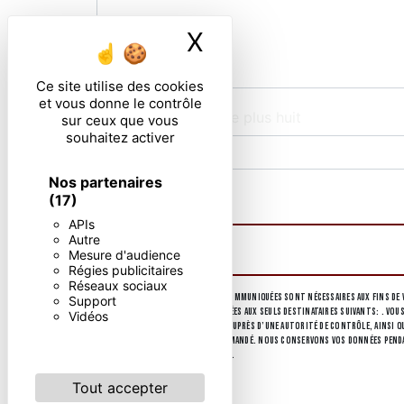
X
Masquer le ban
Ce site utilise des cookies
et vous donne le contrôle
Combien font quatre plus huit
sur ceux que vous
souhaitez activer
Nos partenaires
En cochant cette case, j'accepte les condi
(17)
APIs
Autre
Mesure d'audience
Régies publicitaires
Réseaux sociaux
** Les données personnelles communiquées sont nécessaires aux fins de v
Support
collectées seront communiquées aux seuls destinataires suivants: . Vous
Vidéos
d’introduire une réclamation auprès d’une autorité de contrôle, ainsi que
d'identité pourra vous être demandé. Nous conservons vos données pendant
d’informations sur vos droits.
Tout accepter