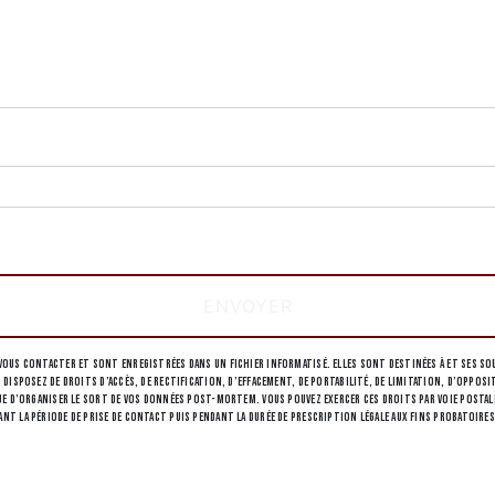
deau des cookies
tions particulières ci-dessous **
ENVOYER
ous contacter et sont enregistrées dans un fichier informatisé. Elles sont destinées à et ses sou
 disposez de droits d’accès, de rectification, d’effacement, de portabilité, de limitation, d’opp
 d’organiser le sort de vos données post-mortem. Vous pouvez exercer ces droits par voie postale à 
 la période de prise de contact puis pendant la durée de prescription légale aux fins probatoires