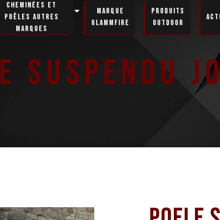
Cheminées et
Marque
Produits
poêles autres
Act
GlammFire
Outdoor
marques
e suspendu J
Poele 