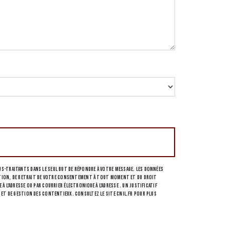
s-traitants dans le seul but de répondre à votre message. Les données
osition, de retrait de votre consentement à tout moment et du droit
l'adresse ou par courrier électronique à l'adresse . Un justificatif
 et de gestion des contentieux. Consultez le site cnil.fr pour plus