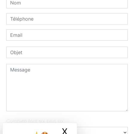
Combien font six plus six
X
Masquer le ban