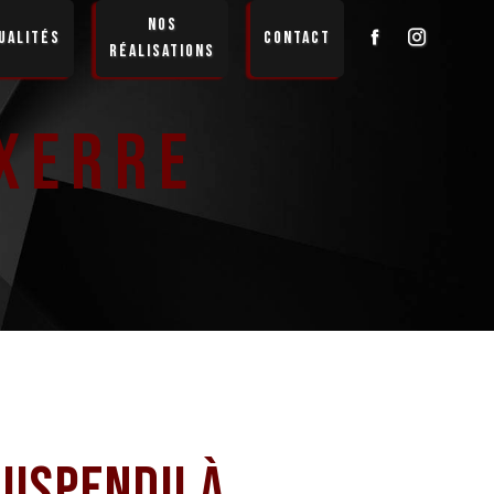
Nos
ualités
Contact
réalisations
xerre
suspendu à