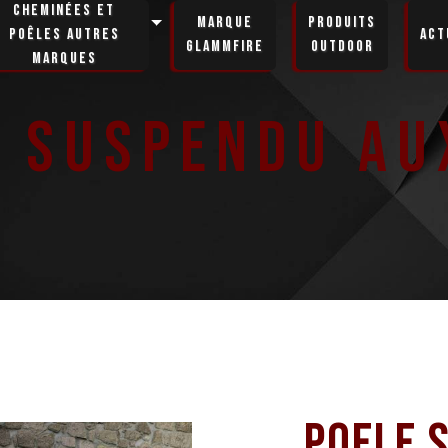
Cheminées et
Marque
Produits
poêles autres
Act
GlammFire
Outdoor
marques
e suspendu Au
Poele 