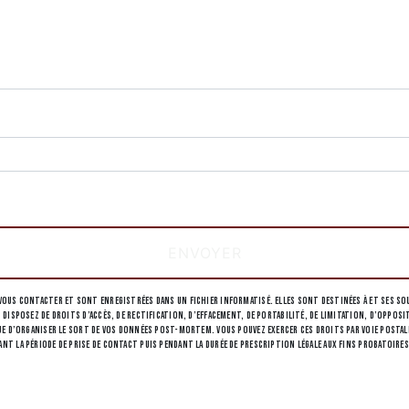
deau des cookies
tions particulières ci-dessous **
ENVOYER
ous contacter et sont enregistrées dans un fichier informatisé. Elles sont destinées à et ses sou
 disposez de droits d’accès, de rectification, d’effacement, de portabilité, de limitation, d’opp
 d’organiser le sort de vos données post-mortem. Vous pouvez exercer ces droits par voie postale à 
 la période de prise de contact puis pendant la durée de prescription légale aux fins probatoires