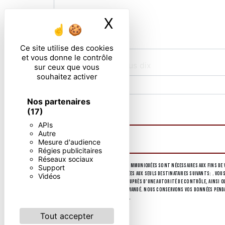
X
Masquer le ban
Ce site utilise des cookies
et vous donne le contrôle
Combien font six plus dix
sur ceux que vous
souhaitez activer
Nos partenaires
En cochant cette case, j'accepte les condi
(17)
APIs
Autre
Mesure d'audience
Régies publicitaires
Réseaux sociaux
** Les données personnelles communiquées sont nécessaires aux fins de v
Support
collectées seront communiquées aux seuls destinataires suivants: . Vous
Vidéos
d’introduire une réclamation auprès d’une autorité de contrôle, ainsi que
d'identité pourra vous être demandé. Nous conservons vos données pendant
d’informations sur vos droits.
Tout accepter