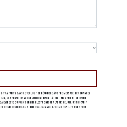
s-traitants dans le seul but de répondre à votre message. Les données
osition, de retrait de votre consentement à tout moment et du droit
l'adresse ou par courrier électronique à l'adresse . Un justificatif
 et de gestion des contentieux. Consultez le site cnil.fr pour plus