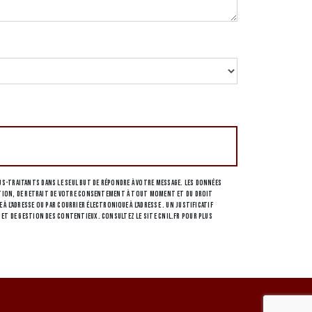
s-traitants dans le seul but de répondre à votre message. Les données
osition, de retrait de votre consentement à tout moment et du droit
l'adresse ou par courrier électronique à l'adresse . Un justificatif
 et de gestion des contentieux. Consultez le site cnil.fr pour plus