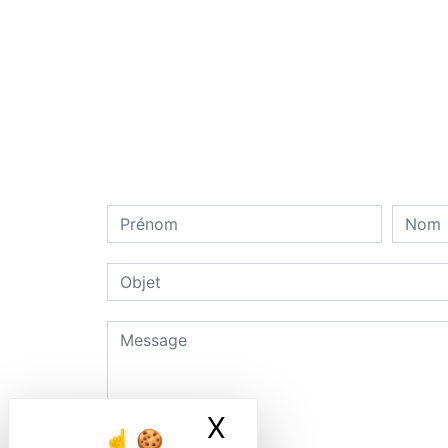
X
Masquer le ban