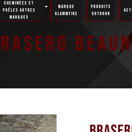
Cheminées et
Marque
Produits
poêles autres
Act
GlammFire
Outdoor
marques
rasero Beau
Braser