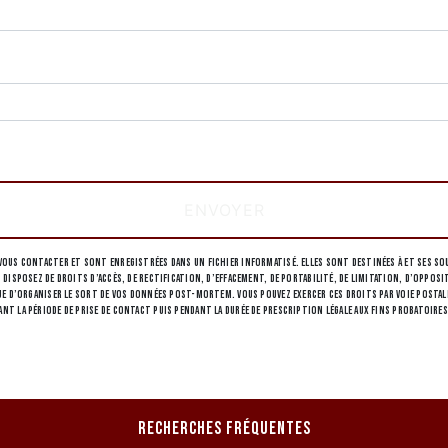
tions particulières ci-dessous **
ENVOYER
ous contacter et sont enregistrées dans un fichier informatisé. Elles sont destinées à et ses sou
 disposez de droits d’accès, de rectification, d’effacement, de portabilité, de limitation, d’opp
 d’organiser le sort de vos données post-mortem. Vous pouvez exercer ces droits par voie postale à 
 la période de prise de contact puis pendant la durée de prescription légale aux fins probatoires
RECHERCHES FRÉQUENTES