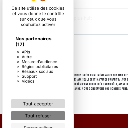
Ce site utilise des cookies
et vous donne le contrôle
Combien font deux plus huit
sur ceux que vous
souhaitez activer
Nos partenaires
En cochant cette case, j'accepte les condi
(17)
APIs
Autre
Mesure d'audience
Régies publicitaires
Réseaux sociaux
** Les données personnelles communiquées sont nécessaires aux fins de v
Support
collectées seront communiquées aux seuls destinataires suivants: . Vous
Vidéos
d’introduire une réclamation auprès d’une autorité de contrôle, ainsi que
d'identité pourra vous être demandé. Nous conservons vos données pendant
d’informations sur vos droits.
Tout accepter
Tout refuser
Personnaliser