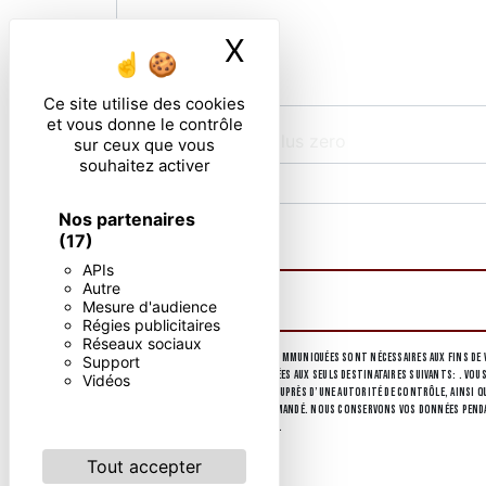
X
Masquer le ban
Ce site utilise des cookies
et vous donne le contrôle
Combien font huit plus zero
sur ceux que vous
souhaitez activer
Nos partenaires
En cochant cette case, j'accepte les condi
(17)
APIs
Autre
Mesure d'audience
Régies publicitaires
Réseaux sociaux
** Les données personnelles communiquées sont nécessaires aux fins de v
Support
collectées seront communiquées aux seuls destinataires suivants: . Vous
Vidéos
d’introduire une réclamation auprès d’une autorité de contrôle, ainsi que
d'identité pourra vous être demandé. Nous conservons vos données pendant
d’informations sur vos droits.
Tout accepter