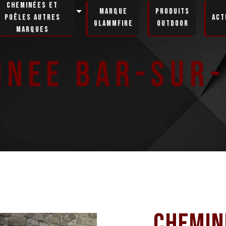
Cheminées et
Marque
Produits
poêles autres
Act
GlammFire
Outdoor
marques
inee Bar-Sur-
Chemin