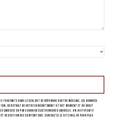
s-traitants dans le seul but de répondre à votre message. Les données
osition, de retrait de votre consentement à tout moment et du droit
l'adresse ou par courrier électronique à l'adresse . Un justificatif
 et de gestion des contentieux. Consultez le site cnil.fr pour plus