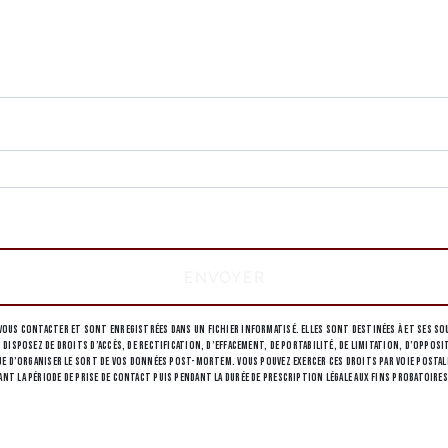
deau des cookies
tions particulières ci-dessous **
ENVOYER
ous contacter et sont enregistrées dans un fichier informatisé. Elles sont destinées à et ses sou
 disposez de droits d’accès, de rectification, d’effacement, de portabilité, de limitation, d’opp
 d’organiser le sort de vos données post-mortem. Vous pouvez exercer ces droits par voie postale à 
 la période de prise de contact puis pendant la durée de prescription légale aux fins probatoires