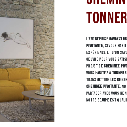
Tonner
L’entreprise
GAVAZZI G
pivotante
, si vous habi
expérience et d’un sav
oeuvre pour vous satis
projet de
Cheminee piv
vous habitez à
Tonnerr
transmettre les rense
Cheminee pivotante
. No
partager avec vous ren
notre équipe est quali