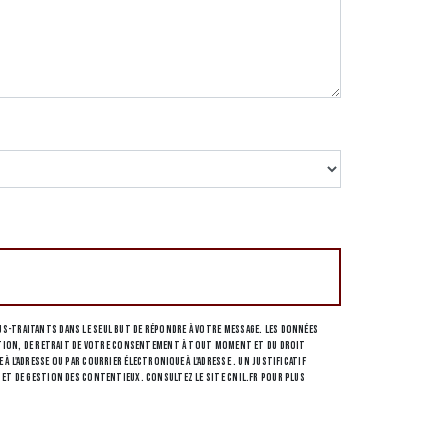
s-traitants dans le seul but de répondre à votre message. Les données
osition, de retrait de votre consentement à tout moment et du droit
l'adresse ou par courrier électronique à l'adresse . Un justificatif
 et de gestion des contentieux. Consultez le site cnil.fr pour plus