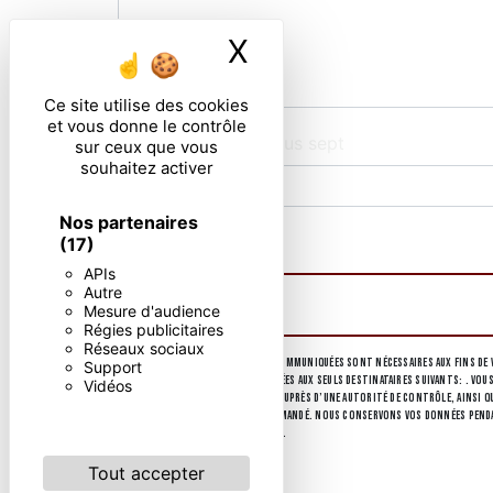
X
Masquer le ban
Ce site utilise des cookies
et vous donne le contrôle
Combien font dix plus sept
sur ceux que vous
souhaitez activer
Nos partenaires
En cochant cette case, j'accepte les condi
(17)
APIs
Autre
Mesure d'audience
Régies publicitaires
Réseaux sociaux
** Les données personnelles communiquées sont nécessaires aux fins de v
Support
collectées seront communiquées aux seuls destinataires suivants: . Vous
Vidéos
d’introduire une réclamation auprès d’une autorité de contrôle, ainsi que
d'identité pourra vous être demandé. Nous conservons vos données pendant
d’informations sur vos droits.
Tout accepter