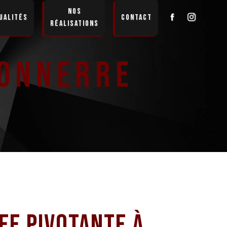
Nos
ualités
Contact
réalisations
Tonnerre
ee pivotante à