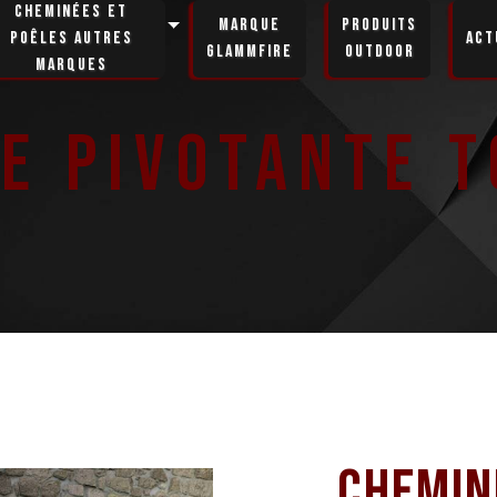
Cheminées et
Marque
Produits
poêles autres
Act
GlammFire
Outdoor
marques
e pivotante 
Chemin