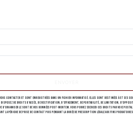
deau des cookies
tions particulières ci-dessous **
ENVOYER
ous contacter et sont enregistrées dans un fichier informatisé. Elles sont destinées à et ses sou
 disposez de droits d’accès, de rectification, d’effacement, de portabilité, de limitation, d’opp
 d’organiser le sort de vos données post-mortem. Vous pouvez exercer ces droits par voie postale à 
 la période de prise de contact puis pendant la durée de prescription légale aux fins probatoires