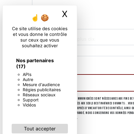
X
Masquer le ban
Ce site utilise des cookies
et vous donne le contrôle
Combien font deux plus dix
sur ceux que vous
souhaitez activer
Nos partenaires
En cochant cette case, j'accepte les condi
(17)
APIs
Autre
Mesure d'audience
Régies publicitaires
Réseaux sociaux
** Les données personnelles communiquées sont nécessaires aux fins de v
Support
collectées seront communiquées aux seuls destinataires suivants: . Vous
Vidéos
d’introduire une réclamation auprès d’une autorité de contrôle, ainsi que
d'identité pourra vous être demandé. Nous conservons vos données pendant
d’informations sur vos droits.
Tout accepter