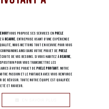
REGORY
vous propose ses services en
Poele
ez à
Beaune
. Entreprise usant d’une expérience
e qualité, nous mettons tout en oeuvre pour vous
accompagnons ainsi dans votre projet de
Poele
écoute de vos besoins. Si vous habitez à
Beaune
,
isposition pour vous transmettre les
aires à votre projet de
Poele pivotant
. Notre
notre passion et le partager avec vous renforce
r de réussir. Toute notre équipe est qualifiée
reté et rigueur.
EN SAVOIR PLUS