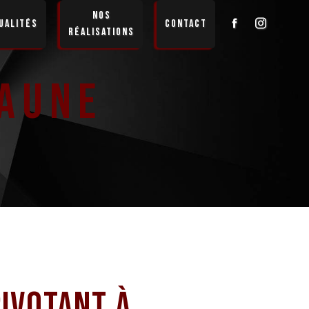
Nos
ualités
Contact
réalisations
eaune
pivotant à