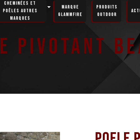
Cheminées et
Marque
Produits
poêles autres
Act
GlammFire
Outdoor
marques
e pivotant B
Poele 