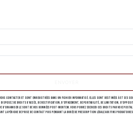
deau des cookies
tions particulières ci-dessous **
ENVOYER
ous contacter et sont enregistrées dans un fichier informatisé. Elles sont destinées à et ses sou
 disposez de droits d’accès, de rectification, d’effacement, de portabilité, de limitation, d’opp
 d’organiser le sort de vos données post-mortem. Vous pouvez exercer ces droits par voie postale à 
 la période de prise de contact puis pendant la durée de prescription légale aux fins probatoires