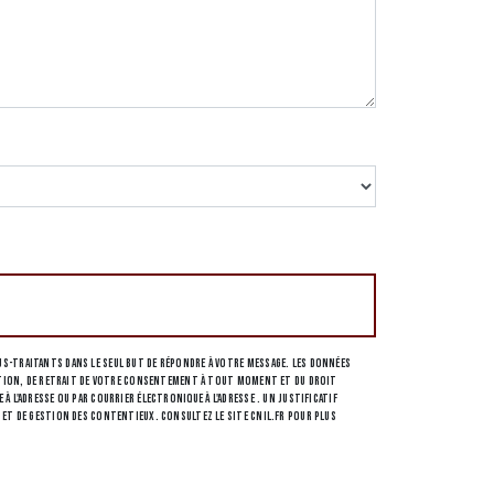
s-traitants dans le seul but de répondre à votre message. Les données
osition, de retrait de votre consentement à tout moment et du droit
l'adresse ou par courrier électronique à l'adresse . Un justificatif
 et de gestion des contentieux. Consultez le site cnil.fr pour plus