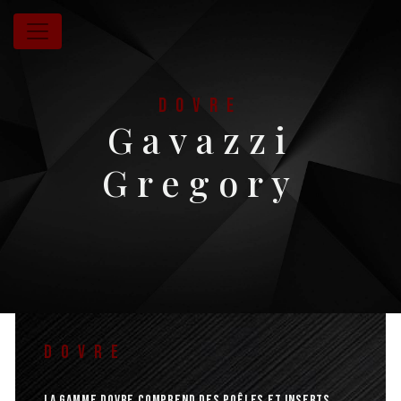
Panneau de gestion des cookies
DOVRE
Gavazzi
Gregory
DOVRE
La gamme Dovre comprend des poêles et inserts