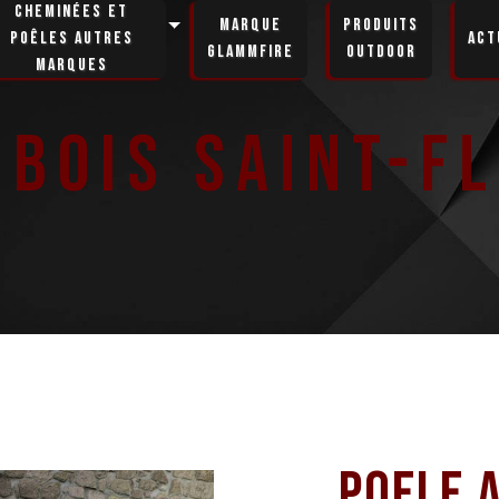
Cheminées et
Marque
Produits
poêles autres
Act
GlammFire
Outdoor
marques
 bois Saint-F
Poele a