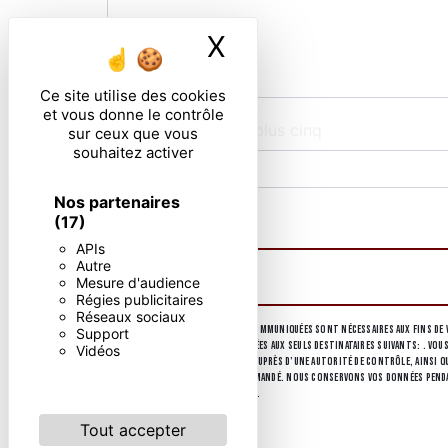
X
Masquer le ban
Ce site utilise des cookies
et vous donne le contrôle
Combien font sept plus cinq
sur ceux que vous
souhaitez activer
Nos partenaires
En cochant cette case, j'accepte les condi
(17)
APIs
Autre
Mesure d'audience
Régies publicitaires
Réseaux sociaux
** Les données personnelles communiquées sont nécessaires aux fins de v
Support
collectées seront communiquées aux seuls destinataires suivants: . Vous
Vidéos
d’introduire une réclamation auprès d’une autorité de contrôle, ainsi que
d'identité pourra vous être demandé. Nous conservons vos données pendant
d’informations sur vos droits.
Tout accepter