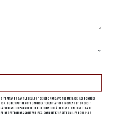
s-traitants dans le seul but de répondre à votre message. Les données
osition, de retrait de votre consentement à tout moment et du droit
l'adresse ou par courrier électronique à l'adresse . Un justificatif
 et de gestion des contentieux. Consultez le site cnil.fr pour plus