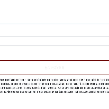
deau des cookies
tions particulières ci-dessous **
ENVOYER
ous contacter et sont enregistrées dans un fichier informatisé. Elles sont destinées à et ses sou
 disposez de droits d’accès, de rectification, d’effacement, de portabilité, de limitation, d’opp
 d’organiser le sort de vos données post-mortem. Vous pouvez exercer ces droits par voie postale à 
 la période de prise de contact puis pendant la durée de prescription légale aux fins probatoires