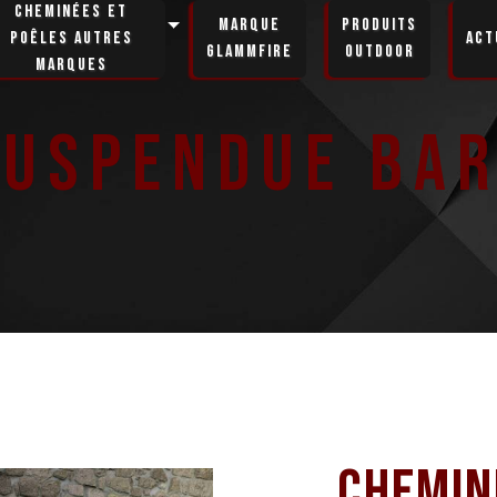
Cheminées et
Marque
Produits
poêles autres
Act
GlammFire
Outdoor
marques
suspendue Bar
Chemin