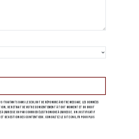
s-traitants dans le seul but de répondre à votre message. Les données
osition, de retrait de votre consentement à tout moment et du droit
l'adresse ou par courrier électronique à l'adresse . Un justificatif
 et de gestion des contentieux. Consultez le site cnil.fr pour plus