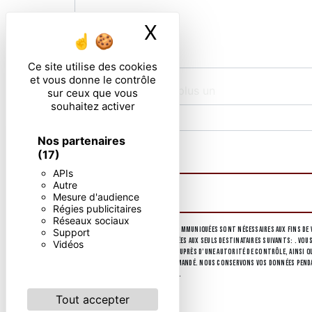
X
Masquer le ban
Ce site utilise des cookies
et vous donne le contrôle
Combien font trois plus un
sur ceux que vous
souhaitez activer
Nos partenaires
En cochant cette case, j'accepte les condi
(17)
APIs
Autre
Mesure d'audience
Régies publicitaires
Réseaux sociaux
** Les données personnelles communiquées sont nécessaires aux fins de v
Support
collectées seront communiquées aux seuls destinataires suivants: . Vous
Vidéos
d’introduire une réclamation auprès d’une autorité de contrôle, ainsi que
d'identité pourra vous être demandé. Nous conservons vos données pendant
d’informations sur vos droits.
Tout accepter