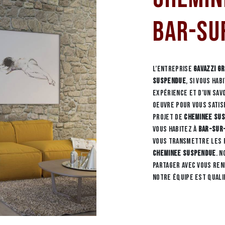
Bar-Su
L’entreprise
GAVAZZI G
suspendue
, si vous hab
expérience et d’un sav
oeuvre pour vous satis
projet de
Cheminee su
vous habitez à
Bar-Sur
vous transmettre les 
Cheminee suspendue
. 
partager avec vous ren
notre équipe est quali