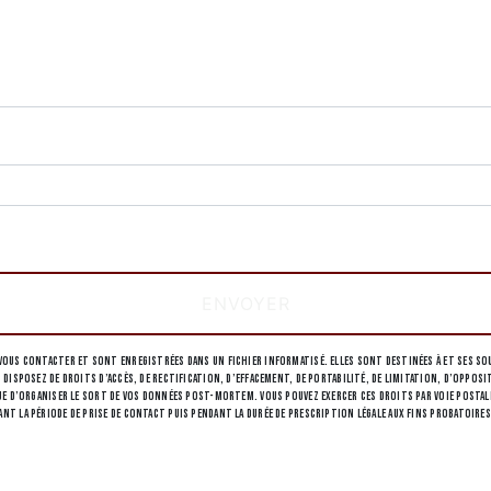
deau des cookies
tions particulières ci-dessous **
ENVOYER
ous contacter et sont enregistrées dans un fichier informatisé. Elles sont destinées à et ses sou
 disposez de droits d’accès, de rectification, d’effacement, de portabilité, de limitation, d’opp
 d’organiser le sort de vos données post-mortem. Vous pouvez exercer ces droits par voie postale à 
 la période de prise de contact puis pendant la durée de prescription légale aux fins probatoires