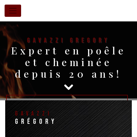
Panneau de gestion des cookies
GAVAZZI Gregory
Expert en poêle
et cheminée
depuis 20 ans!
06 60 96 16 39
Gavazzi
09 54 33 07 08
Grégory