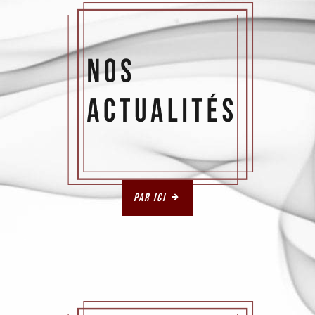
Par ici
.