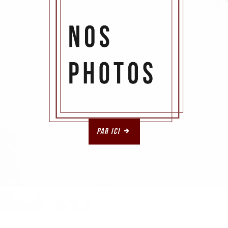
Par ici
.