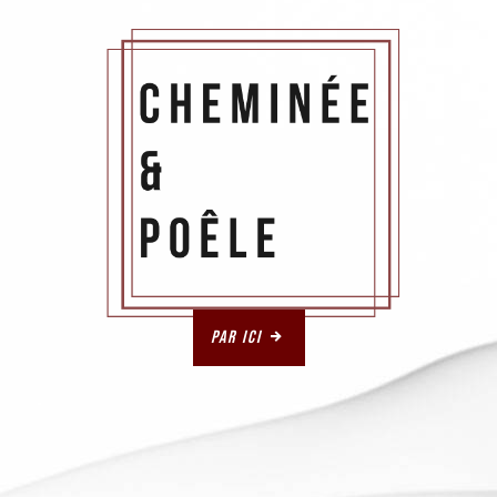
Par ici
.