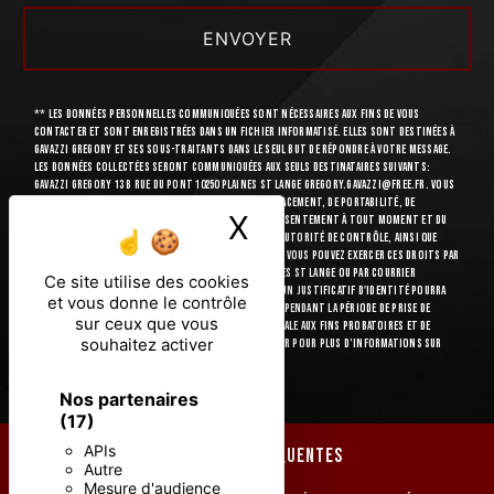
ENVOYER
** Les données personnelles communiquées sont nécessaires aux fins de vous
contacter et sont enregistrées dans un fichier informatisé. Elles sont destinées à
GAVAZZI GREGORY et ses sous-traitants dans le seul but de répondre à votre message.
Les données collectées seront communiquées aux seuls destinataires suivants:
GAVAZZI GREGORY 13 B rue du Pont 10250 PLAINES ST LANGE gregory.gavazzi@free.fr. Vous
disposez de droits d’accès, de rectification, d’effacement, de portabilité, de
X
Masquer le ban
limitation, d’opposition, de retrait de votre consentement à tout moment et du
droit d’introduire une réclamation auprès d’une autorité de contrôle, ainsi que
d’organiser le sort de vos données post-mortem. Vous pouvez exercer ces droits par
voie postale à l'adresse 13 B rue du Pont 10250 PLAINES ST LANGE ou par courrier
Ce site utilise des cookies
électronique à l'adresse gregory.gavazzi@free.fr. Un justificatif d'identité pourra
et vous donne le contrôle
vous être demandé. Nous conservons vos données pendant la période de prise de
sur ceux que vous
contact puis pendant la durée de prescription légale aux fins probatoires et de
souhaitez activer
gestion des contentieux. Consultez le site cnil.fr pour plus d’informations sur
vos droits.
Nos partenaires
(17)
APIs
RECHERCHES FRÉQUENTES
Autre
Mesure d'audience